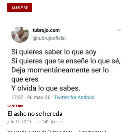
LEER MÁS
SANTERIA
El ashe no se hereda
julio 15, 2020
-
por
TuBrujo.com
Yo soy de la casa de Fulano de tal… A mí me raspó