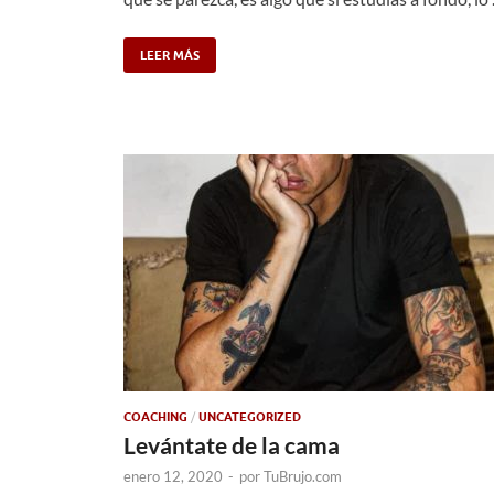
LEER MÁS
COACHING
/
UNCATEGORIZED
Levántate de la cama
enero 12, 2020
-
por
TuBrujo.com