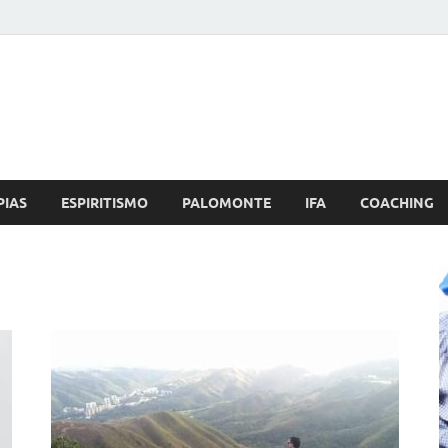
Brujo.com
nero, Amor
PIAS
ESPIRITISMO
PALOMONTE
IFA
COACHING