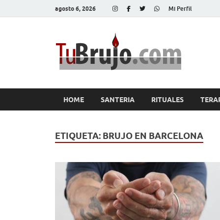
agosto 6, 2026
Mi Perfil
Tu
Salud, Di
HOME
SANTERIA
RITUALES
TERA
ETIQUETA:
BRUJO EN BARCELONA