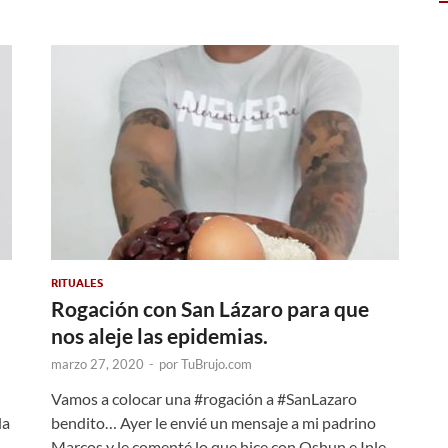
RITUALES
Rogación con San Lázaro para que
nos aleje las epidemias.
marzo 27, 2020
-
por
TuBrujo.com
Vamos a colocar una #rogación a #SanLazaro
da
bendito… Ayer le envié un mensaje a mi padrino
 …
Marcos y le comenté lo que hice con Oshun e Inle,