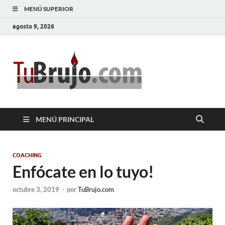
MENÚ SUPERIOR
agosto 9, 2026
TuBrujo
Salud, Dinero, Amor
MENÚ PRINCIPAL
COACHING
Enfócate en lo tuyo!
octubre 3, 2019
-
por
TuBrujo.com