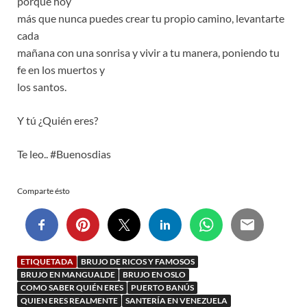
porque hoy
más que nunca puedes crear tu propio camino, levantarte
cada
mañana con una sonrisa y vivir a tu manera, poniendo tu
fe en los muertos y
los santos.
Y tú ¿Quién eres?
Te leo.. #Buenosdias
Comparte ésto
ETIQUETADA
BRUJO DE RICOS Y FAMOSOS
BRUJO EN MANGUALDE
BRUJO EN OSLO
COMO SABER QUIÉN ERES
PUERTO BANÚS
QUIEN ERES REALMENTE
SANTERÍA EN VENEZUELA