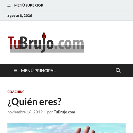
MENÚ SUPERIOR
agosto 8, 2026
TuBrujo
Salud, Dinero, Amor
MENÚ PRINCIPAL
COACHING
¿Quién eres?
noviembre 16, 2019
-
por
TuBrujo.com