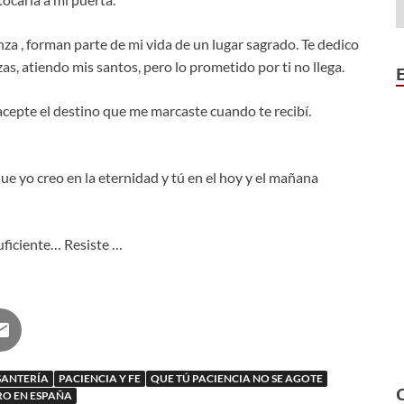
nza , forman parte de mi vida de un lugar sagrado. Te dedico
s, atiendo mis santos, pero lo prometido por ti no llega.
acepte el destino que me marcaste cuando te recibí.
e yo creo en la eternidad y tú en el hoy y el mañana
uficiente… Resiste …
SANTERÍA
PACIENCIA Y FE
QUE TÚ PACIENCIA NO SE AGOTE
RO EN ESPAÑA