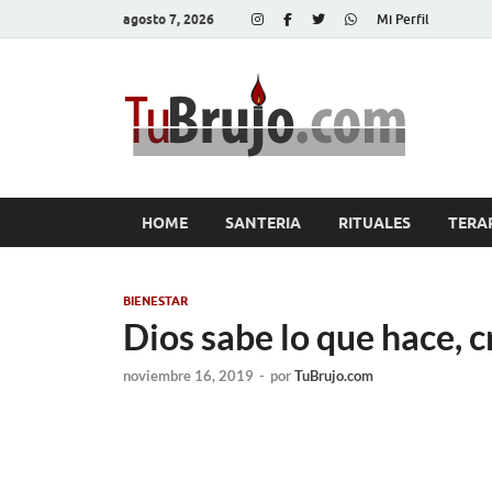
agosto 7, 2026
Mi Perfil
Tu
Salud, Di
HOME
SANTERIA
RITUALES
TERA
BIENESTAR
Dios sabe lo que hace, 
noviembre 16, 2019
-
por
TuBrujo.com