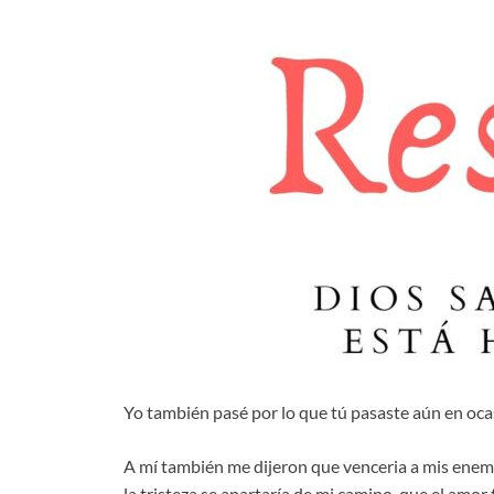
Yo también pasé por lo que tú pasaste aún en oc
A mí también me dijeron que venceria a mis enem
la tristeza se apartaría de mi camino, que el amor 