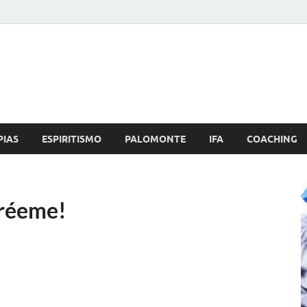
Brujo.com
nero, Amor
PIAS
ESPIRITISMO
PALOMONTE
IFA
COACHING
créeme!