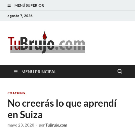
MENÚ SUPERIOR
agosto 7, 2026
TuBrujo
Salud, Dinero, Amor
MENÚ PRINCIPAL
COACHING
No creerás lo que aprendí
en Suiza
mayo 23, 2020
-
por
TuBrujo.com