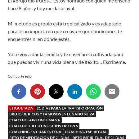
El #brujo dió frutos… Estoy honrado con quién me enseñó
hace 8 años y hoy me da su aval.
Mi método es propio está tropicalizado y es adaptado
para tí, no importa en que creas, en que condiciones te
encuentres ni en dónde estés.
Yo te voy a dar la semilla y te enseñaré a cultivarla para
que puedas vivir una vida plena y de #éxito… Escribeme.
Comparte ésto
ETIQUETADA
21 DÍAS PARA LA TRANSFORMACIÓN
BRUJO DE RICOS Y FAMOSOS EN LUGANO SUIZA
COACH DE AIRTON SEMANA
COACH DE EJECUTIVOS E INVERSORES
COACHING EN CUARENTENA
COACHING ESPIRITUAL
RETO DE MEDITACIÓN DE 21 DÍAS
RETO ESPIRITUAL DE 21 DÍAS