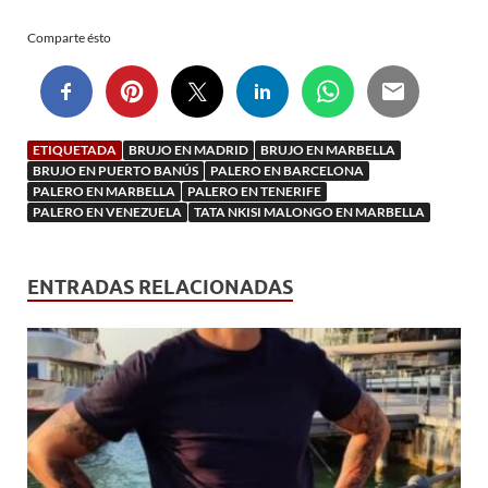
Comparte ésto
ETIQUETADA
BRUJO EN MADRID
BRUJO EN MARBELLA
BRUJO EN PUERTO BANÚS
PALERO EN BARCELONA
PALERO EN MARBELLA
PALERO EN TENERIFE
PALERO EN VENEZUELA
TATA NKISI MALONGO EN MARBELLA
ENTRADAS RELACIONADAS