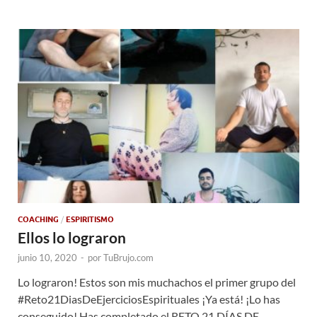
COACHING
/
ESPIRITISMO
Ellos lo lograron
junio 10, 2020
-
por
TuBrujo.com
Lo lograron! Estos son mis muchachos el primer grupo del
#Reto21DiasDeEjerciciosEspirituales ¡Ya está! ¡Lo has
conseguido! Has completado el RETO 21 DÍAS DE