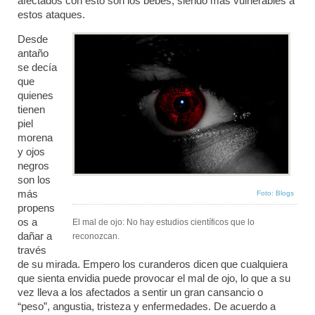
afectados con esto son los bebés, siendo más vulnerables a
estos ataques.
Desde
antaño
se decía
que
quienes
tienen
piel
morena
y ojos
negros
son los
más
Foto: Blogs
propens
os a
El mal de ojo: No hay estudios científicos que lo
dañar a
reconozcan.
través
de su mirada. Empero los curanderos dicen que cualquiera
que sienta envidia puede provocar el mal de ojo, lo que a su
vez lleva a los afectados a sentir un gran cansancio o
“peso”, angustia, tristeza y enfermedades. De acuerdo a