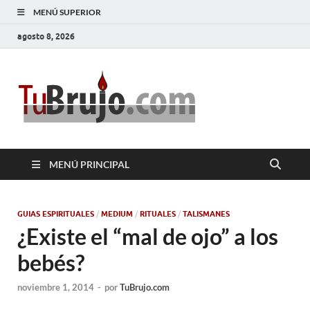
MENÚ SUPERIOR
agosto 8, 2026
TuBrujo
Salud, Dinero, Amor
MENÚ PRINCIPAL
GUIAS ESPIRITUALES
/
MEDIUM
/
RITUALES
/
TALISMANES
¿Existe el “mal de ojo” a los
bebés?
noviembre 1, 2014
-
por
TuBrujo.com