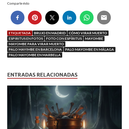
Comparte ésto
ETIQUETADA
BRUJO EN MADRID
CÓMO VIRAR MUERTO
ESPIRITUS EN FOTOS
FOTO CON ESPÍRITUS
MAYOMBE
MAYOMBE PARA VIRAR MUERTO
PALO MAYIMBE EN BARCELONA
PALO MAYOMBE EN MÁLAGA
PALO MAYOMBE EN MARBELLA
ENTRADAS RELACIONADAS