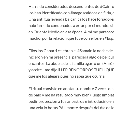
Han sido considerados descendientes de #Caín, o 
los han identificado con #magoscaldeos de Siria, o
Una antigua leyenda balcánica los hace forjadores 
habrían sido condenados a errar por el mundo, si 
en Oriente Medio en esa época. A mí me paracecen
mucho, por la relación que tuve con ellos en #Esp
Ellos los Gabarri celebran el #Samain la noche d
hicieron en mi presencia, pareciera algo de pelíc
encantos. La abuela de la familia agarró un (Anró
y aceite…me dijo ‖ LER BENGORRÓS TUE LIQUERE
que me los alejará pues no sabía que ocurría.
El ritual consiste en anotar tu nombre 7 veces detr
de palo y me ha resultado muy bien) luego limpias 
pedir protección a tus ancestros e introducirlo e
una vela lo botas PAL monte después del día de l