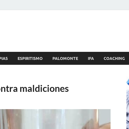
Brujo.com
nero, Amor
PIAS
ESPIRITISMO
PALOMONTE
IFA
COACHING
contra maldiciones