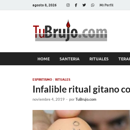
agosto 8, 2026
Mi Perfil
Tu
Salud, Di
HOME
SANTERIA
RITUALES
TERA
ESPIRITISMO
/
RITUALES
Infalible ritual gitano 
noviembre 4, 2019
-
por
TuBrujo.com