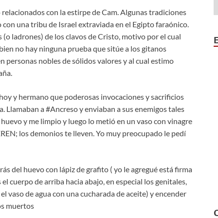
relacionados con la estirpe de Cam. Algunas tradiciones
 con una tribu de Israel extraviada en el Egipto faraónico.
(o ladrones) de los clavos de Cristo, motivo por el cual
bien no hay ninguna prueba que sitúe a los gitanos
 personas nobles de sólidos valores y al cual estimo
aña.
e hoy y hermano que poderosas invocaciones y sacrificios
ula. Llamaban a #Ancreso y enviaban a sus enemigos tales
) huevo y me limpio y luego lo metió en un vaso con vinagre
N; los demonios te lleven. Yo muy preocupado le pedí
ás del huevo con lápiz de grafito ( yo le agregué está firma
el cuerpo de arriba hacia abajo, en especial los genitales,
n el vaso de agua con una cucharada de aceite) y encender
os muertos