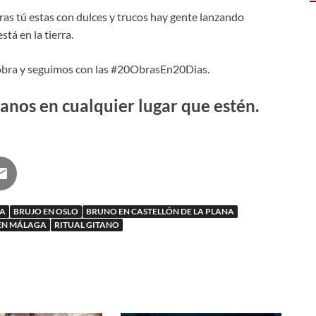
as tú estas con dulces y trucos hay gente lanzando
tá en la tierra.
 obra y seguimos con las #20ObrasEn20Dias.
nos en cualquier lugar que estén.
NA
BRUJO EN OSLO
BRUNO EN CASTELLÓN DE LA PLANA
EN MÁLAGA
RITUAL GITANO