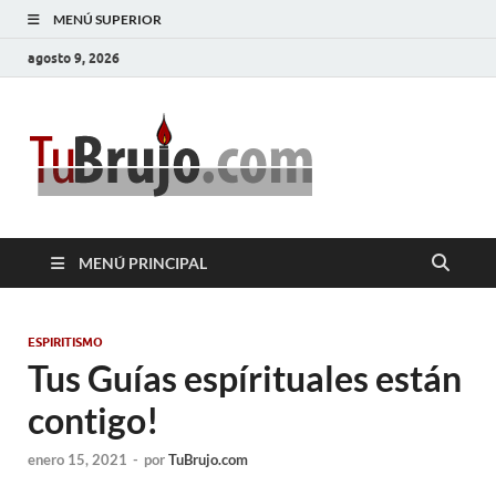
MENÚ SUPERIOR
agosto 9, 2026
TuBrujo
Salud, Dinero, Amor
MENÚ PRINCIPAL
ESPIRITISMO
Tus Guías espírituales están
contigo!
enero 15, 2021
-
por
TuBrujo.com