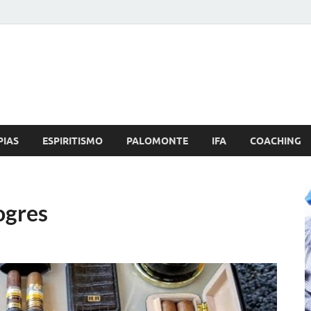
Brujo.com
nero, Amor
PIAS
ESPIRITISMO
PALOMONTE
IFA
COACHING
ogres