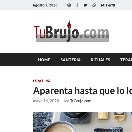
agosto 7, 2026
Mi Perfil
Tu
Salud, Di
HOME
SANTERIA
RITUALES
TERA
COACHING
Aparenta hasta que lo l
mayo 14, 2020
-
por
TuBrujo.com