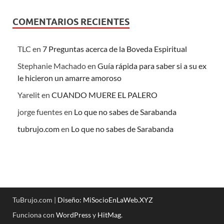
COMENTARIOS RECIENTES
TLC
en
7 Preguntas acerca de la Boveda Espiritual
Stephanie Machado
en
Guía rápida para saber si a su ex
le hicieron un amarre amoroso
Yarelit
en
CUANDO MUERE EL PALERO
jorge fuentes
en
Lo que no sabes de Sarabanda
tubrujo.com
en
Lo que no sabes de Sarabanda
TuBrujo.com |
Diseño: MiSocioEnLaWeb.XYZ
Funciona con
WordPress
y
HitMag
.