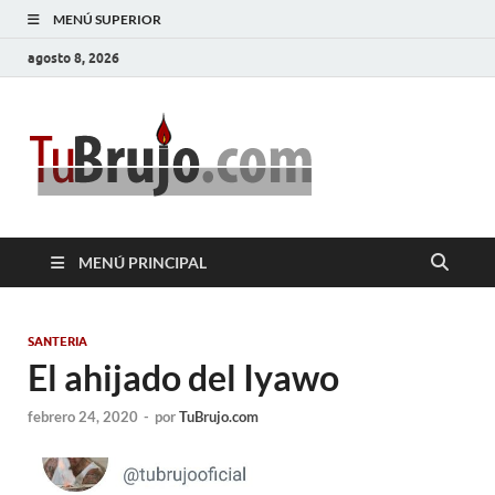
MENÚ SUPERIOR
agosto 8, 2026
TuBrujo
Salud, Dinero, Amor
MENÚ PRINCIPAL
SANTERIA
El ahijado del Iyawo
febrero 24, 2020
-
por
TuBrujo.com