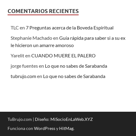
COMENTARIOS RECIENTES
TLC
en
7 Preguntas acerca de la Boveda Espiritual
Stephanie Machado
en
Guía rápida para saber si a su ex
le hicieron un amarre amoroso
Yarelit
en
CUANDO MUERE EL PALERO
jorge fuentes
en
Lo que no sabes de Sarabanda
tubrujo.com
en
Lo que no sabes de Sarabanda
TuBrujo.com |
Diseño: MiSocioEnLaWeb.XYZ
Funciona con
WordPress
y
HitMag
.