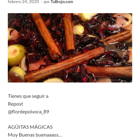
febrero 24, 2020
-
por
TuBrujo.com
Tienes que seguir a
Repost
@flordepolvora_89
AGÜITAS MÁGICAS
Muy Buenas buenaaass.. .