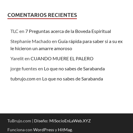
COMENTARIOS RECIENTES
TLC
en
7 Preguntas acerca de la Boveda Espiritual
Stephanie Machado
en
Guía rápida para saber si a su ex
le hicieron un amarre amoroso
Yarelit
en
CUANDO MUERE EL PALERO
jorge fuentes
en
Lo que no sabes de Sarabanda
tubrujo.com
en
Lo que no sabes de Sarabanda
TuBrujo.com |
Diseño: MiSocioEnLaWeb.XYZ
Funciona con
WordPress
y
HitMag
.