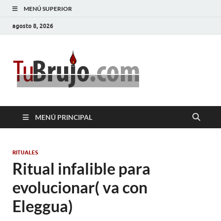
MENÚ SUPERIOR
agosto 8, 2026
TuBrujo
Salud, Dinero, Amor
MENÚ PRINCIPAL
RITUALES
Ritual infalible para
evolucionar( va con
Eleggua)