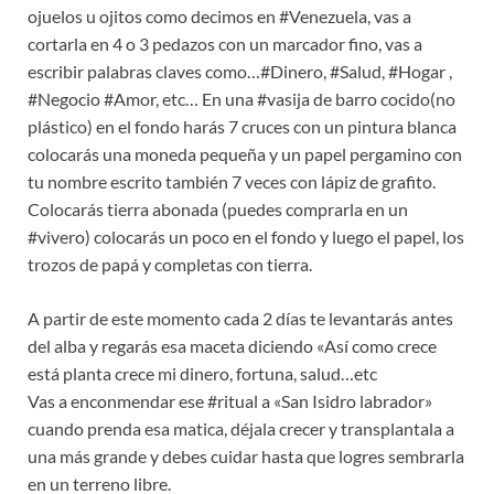
ojuelos u ojitos como decimos en #Venezuela, vas a
cortarla en 4 o 3 pedazos con un marcador fino, vas a
escribir palabras claves como…#Dinero, #Salud, #Hogar ,
#Negocio #Amor, etc… En una #vasija de barro cocido(no
plástico) en el fondo harás 7 cruces con un pintura blanca
colocarás una moneda pequeña y un papel pergamino con
tu nombre escrito también 7 veces con lápiz de grafito.
Colocarás tierra abonada (puedes comprarla en un
#vivero) colocarás un poco en el fondo y luego el papel, los
trozos de papá y completas con tierra.
A partir de este momento cada 2 días te levantarás antes
del alba y regarás esa maceta diciendo «Así como crece
está planta crece mi dinero, fortuna, salud…etc
Vas a enconmendar ese #ritual a «San Isidro labrador»
cuando prenda esa matica, déjala crecer y transplantala a
una más grande y debes cuidar hasta que logres sembrarla
en un terreno libre.