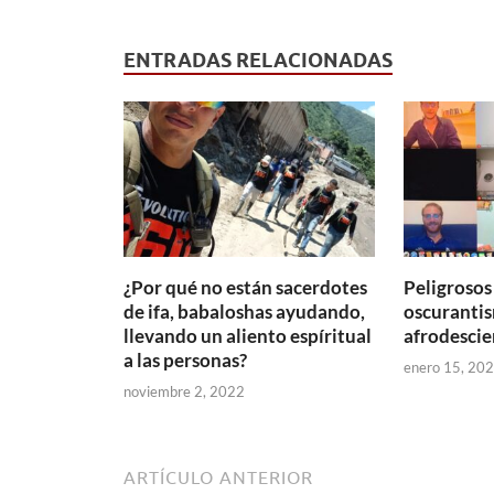
ENTRADAS RELACIONADAS
¿Por qué no están sacerdotes
Peligrosos
de ifa, babaloshas ayudando,
oscurantis
llevando un aliento espíritual
afrodescie
a las personas?
enero 15, 20
noviembre 2, 2022
ARTÍCULO ANTERIOR