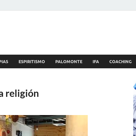
Brujo.com
nero, Amor
PIAS
ESPIRITISMO
PALOMONTE
IFA
COACHING
 religión