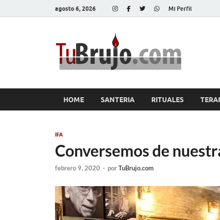
agosto 6, 2026
Mi Perfil
Tu
Salud, Di
HOME
SANTERIA
RITUALES
TERA
IFA
Conversemos de nuestra
febrero 9, 2020
-
por
TuBrujo.com