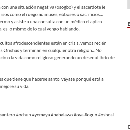
 con una situación negativa (osogbo) y el sacerdote le
rsos como el ruego adimuses, ebboses o sacrificios…
rmo y asiste a una consulta con un médico el aplica
, es lo mismo de lo cual vengo hablando.
 cultos afrodescendientes están en crisis, vemos recién
sus Orishas y terminan en cualquier otra religión…No
cio o la vida como religioso generando un desequilibrio de
 es que tiene que hacerse santo, váyase por qué está a
mejore su vida.
#santero #ochun #yemaya #babalawo #oya #ogun #oshosi