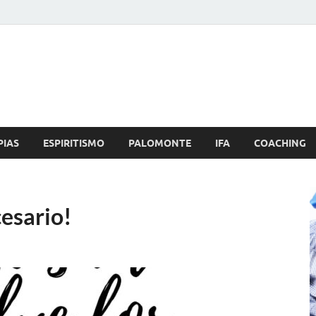
Brujo.com
nero, Amor
PIAS
ESPIRITISMO
PALOMONTE
IFA
COACHING
esario!