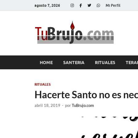
agosto 7, 2026
Mi Perfil
Tu
Salud, Di
HOME
SANTERIA
RITUALES
TERA
RITUALES
Hacerte Santo no es nec
abril 18, 2019
-
por
TuBrujo.com