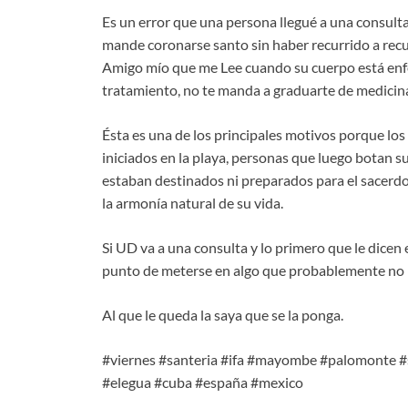
Es un error que una persona llegué a una consulta
mande coronarse santo sin haber recurrido a recu
Amigo mío que me Lee cuando su cuerpo está enfe
tratamiento, no te manda a graduarte de medicina
Ésta es una de los principales motivos porque los
iniciados en la playa, personas que luego botan 
estaban destinados ni preparados para el sacerdo
la armonía natural de su vida.
Si UD va a una consulta y lo primero que le dicen
punto de meterse en algo que probablemente no 
Al que le queda la saya que se la ponga.
#viernes #santeria #ifa #mayombe #palomonte 
#elegua #cuba #españa #mexico