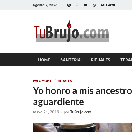
agosto 7, 2026
Mi Perfil
Tu
Salud, Di
HOME
SANTERIA
RITUALES
TERA
PALOMONTE
/
RITUALES
Yo honro a mis ancestro
aguardiente
mayo 21, 2019
-
por
TuBrujo.com