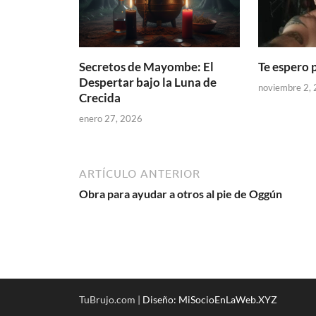
Secretos de Mayombe: El
Te espero 
Despertar bajo la Luna de
noviembre 2,
Crecida
enero 27, 2026
ARTÍCULO ANTERIOR
Obra para ayudar a otros al pie de Oggún
TuBrujo.com |
Diseño: MiSocioEnLaWeb.XYZ