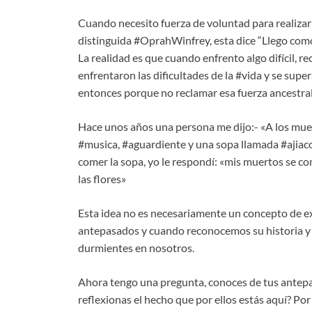
Cuando necesito fuerza de voluntad para realizar a
distinguida #OprahWinfrey, esta dice “Llego como
La realidad es que cuando enfrento algo difícil, r
enfrentaron las dificultades de la #vida y se super
entonces porque no reclamar esa fuerza ancestra
Hace unos años una persona me dijo:- «A los muer
#musica, #aguardiente y una sopa llamada #ajiaco
comer la sopa, yo le respondí: «mis muertos se co
las flores»
Esta idea no es necesariamente un concepto de ex
antepasados y cuando reconocemos su historia y 
durmientes en nosotros.
Ahora tengo una pregunta, conoces de tus antepas
reflexionas el hecho que por ellos estás aquí? Po