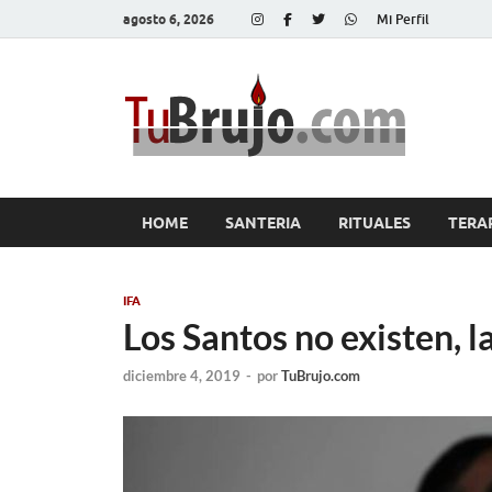
agosto 6, 2026
Mi Perfil
Tu
Salud, Di
HOME
SANTERIA
RITUALES
TERA
IFA
Los Santos no existen, l
diciembre 4, 2019
-
por
TuBrujo.com