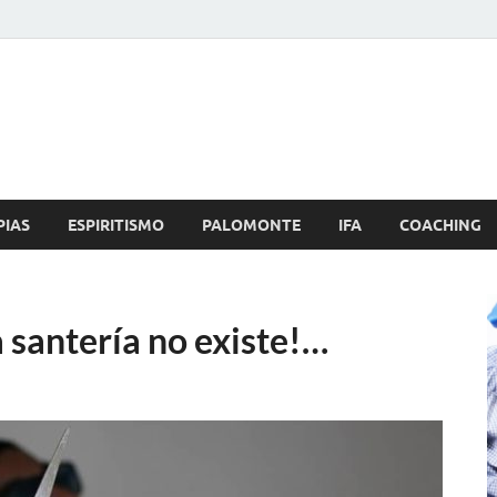
Brujo.com
nero, Amor
PIAS
ESPIRITISMO
PALOMONTE
IFA
COACHING
a santería no existe!…