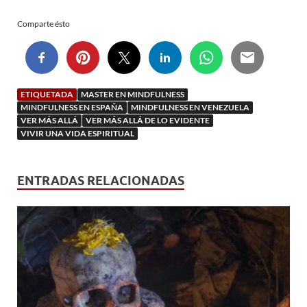
Comparte ésto
ETIQUETADA
MASTER EN MINDFULNESS
MINDFULNESS EN ESPAÑA
MINDFULNESS EN VENEZUELA
VER MÁS ALLÁ
VER MÁS ALLÁ DE LO EVIDENTE
VIVIR UNA VIDA ESPIRITUAL
ENTRADAS RELACIONADAS