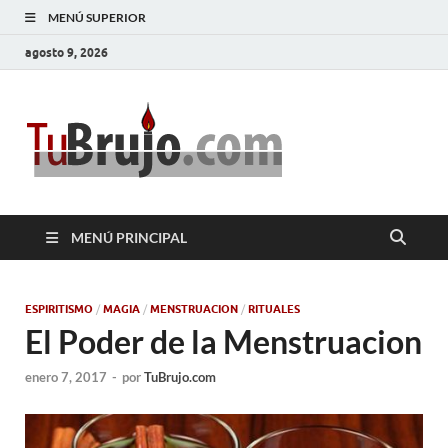
MENÚ SUPERIOR
agosto 9, 2026
TuBrujo
Salud, Dinero, Amor
MENÚ PRINCIPAL
ESPIRITISMO
/
MAGIA
/
MENSTRUACION
/
RITUALES
El Poder de la Menstruacion
enero 7, 2017
-
por
TuBrujo.com