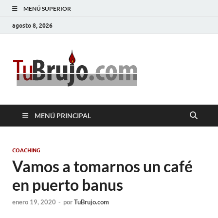
MENÚ SUPERIOR
agosto 8, 2026
TuBrujo
Salud, Dinero, Amor
MENÚ PRINCIPAL
COACHING
Vamos a tomarnos un café
en puerto banus
enero 19, 2020
-
por
TuBrujo.com