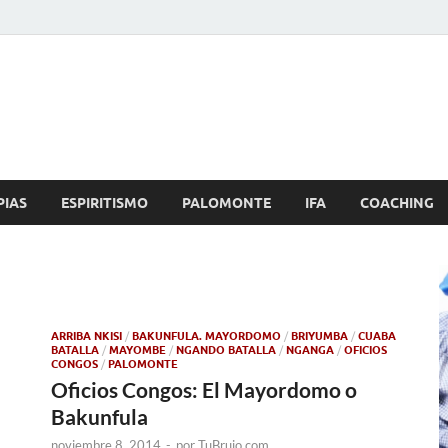
Brujo.com
nero, Amor
PIAS
ESPIRITISMO
PALOMONTE
IFA
COACHING
ARRIBA NKISI
/
BAKUNFULA. MAYORDOMO
/
BRIYUMBA
/
CUABA
BATALLA
/
MAYOMBE
/
NGANDO BATALLA
/
NGANGA
/
OFICIOS
CONGOS
/
PALOMONTE
Oficios Congos: El Mayordomo o
Bakunfula
noviembre 8, 2014
-
por
TuBrujo.com