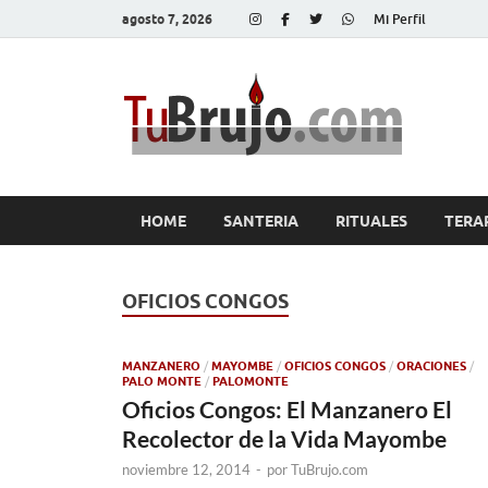
agosto 7, 2026
Mi Perfil
Tu
Salud, Di
HOME
SANTERIA
RITUALES
TERA
OFICIOS CONGOS
MANZANERO
/
MAYOMBE
/
OFICIOS CONGOS
/
ORACIONES
/
PALO MONTE
/
PALOMONTE
Oficios Congos: El Manzanero El
Recolector de la Vida Mayombe
noviembre 12, 2014
-
por
TuBrujo.com