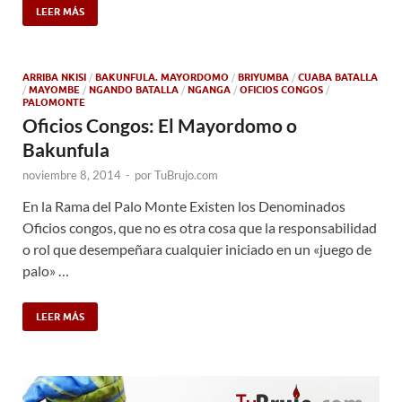
LEER MÁS
ARRIBA NKISI
/
BAKUNFULA. MAYORDOMO
/
BRIYUMBA
/
CUABA BATALLA
/
MAYOMBE
/
NGANDO BATALLA
/
NGANGA
/
OFICIOS CONGOS
/
PALOMONTE
Oficios Congos: El Mayordomo o
Bakunfula
noviembre 8, 2014
-
por
TuBrujo.com
En la Rama del Palo Monte Existen los Denominados
Oficios congos, que no es otra cosa que la responsabilidad
o rol que desempeñara cualquier iniciado en un «juego de
palo» …
LEER MÁS