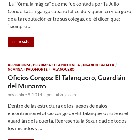
La “fórmula mágica” que me fue contada por Ta Julio
Conde tata-nganga cubano fallecido y quien en vida gozo
de alta reputación entre sus colegas, del él dicen que:
“siempre …
LEER MÁS
ARRIBA NKISI
/
BRIYUMBA
/
CLARIVIDENCIA
/
NGANDO BATALLA
/
NGANGA
/
PALOMONTE
/
TALANQUERO
Oficios Congos: El Talanquero, Guardián
del Munanzo
noviembre 9, 2014
-
por
TuBrujo.com
Dentro de las estructura de los juegos de palos
encontramos el oficio congo de «El Talanquero»Este es el
guardián de la puerta. Representa la Seguridad de todos
los iniciados y …