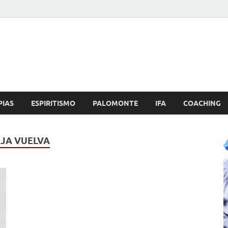
Brujo.com
nero, Amor
PIAS
ESPIRITISMO
PALOMONTE
IFA
COACHING
EJA VUELVA