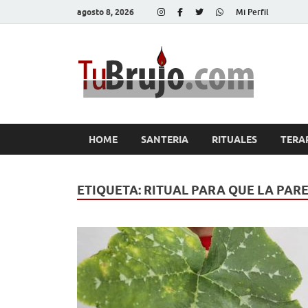
agosto 8, 2026
Mi Perfil
Tu
Salud, Di
HOME
SANTERIA
RITUALES
TERA
ETIQUETA:
RITUAL PARA QUE LA PAR