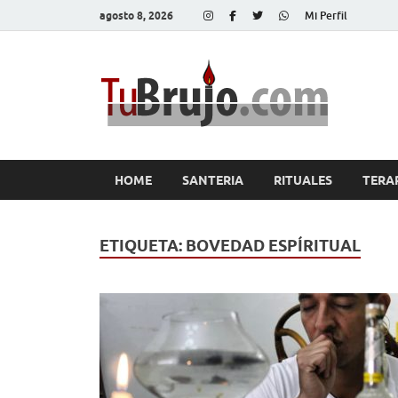
agosto 8, 2026
Mi Perfil
Tu
Salud, Di
HOME
SANTERIA
RITUALES
TERA
ETIQUETA:
BOVEDAD ESPÍRITUAL