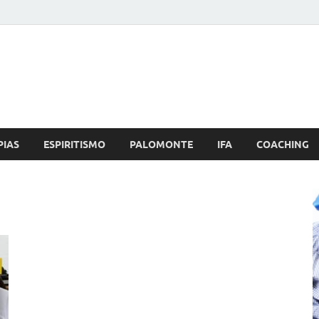
Brujo.com
nero, Amor
PIAS
ESPIRITISMO
PALOMONTE
IFA
COACHING