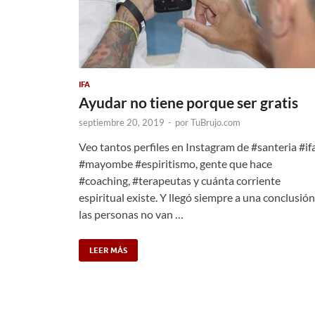
IFA
Ayudar no tiene porque ser gratis
septiembre 20, 2019
-
por
TuBrujo.com
Veo tantos perfiles en Instagram de #santeria #if
#mayombe #espiritismo, gente que hace
#coaching, #terapeutas y cuánta corriente
espiritual existe. Y llegó siempre a una conclusión
las personas no van …
LEER MÁS