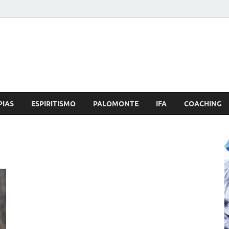
Brujo.com
nero, Amor
PIAS
ESPIRITISMO
PALOMONTE
IFA
COACHING