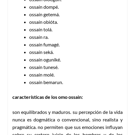
ossaín dompé.
ossaín getemá.
ossaín obióta.
ossaín tolá.
ossaín ra.
ossaín fumagé.
ossaín seká.
ossaín oguniké.
ossaín tunesé.
ossaín molé.
ossaín bemarun.
características de los omo ossain:
son equilibrados y maduros. su percepción de la vida
nunca es dogmática o convencional, sino realista y
pragmática. no permiten que sus emociones influyan
sobre su certero juicio de los hombres y de los