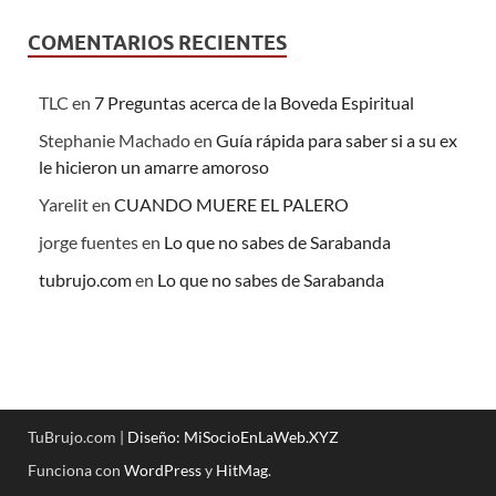
COMENTARIOS RECIENTES
TLC
en
7 Preguntas acerca de la Boveda Espiritual
Stephanie Machado
en
Guía rápida para saber si a su ex
le hicieron un amarre amoroso
Yarelit
en
CUANDO MUERE EL PALERO
jorge fuentes
en
Lo que no sabes de Sarabanda
tubrujo.com
en
Lo que no sabes de Sarabanda
TuBrujo.com |
Diseño: MiSocioEnLaWeb.XYZ
Funciona con
WordPress
y
HitMag
.