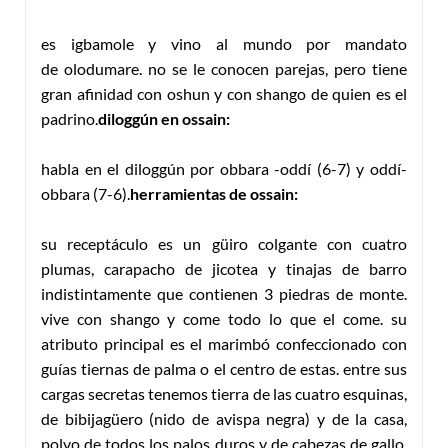
es igbamole y vino al mundo por mandato
de
olodumare
. no se le conocen parejas, pero tiene
gran afinidad con
oshun
y con
shango
de quien es el
padrino.
diloggún en ossain:
habla en el diloggún por obbara -oddí (6-7) y oddí-
obbara (7-6).
herramientas de ossain:
su receptáculo es un güiro colgante con cuatro
plumas, carapacho de jicotea y tinajas de barro
indistintamente que contienen 3 piedras de monte.
vive con shango y come todo lo que el come. su
atributo principal es el marimbó confeccionado con
guías tiernas de palma o el centro de estas. entre sus
cargas secretas tenemos tierra de las cuatro esquinas,
de bibijagüero (nido de avispa negra) y de la casa,
polvo de todos los palos duros y de cabezas de gallo,