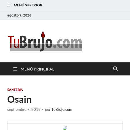
MENÚ SUPERIOR
agosto 9, 2026
TuBrujo
Salud, Dinero, Amor
MENÚ PRINCIPAL
SANTERIA
Osain
septiembre 7, 2013
-
por
TuBrujo.com