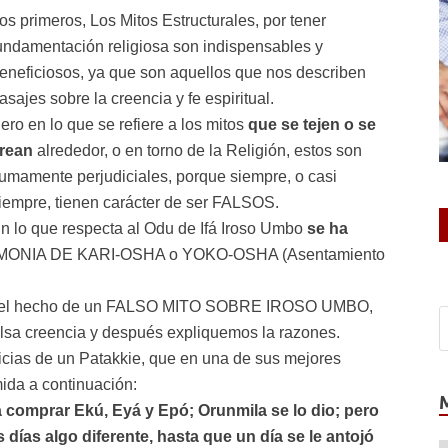
os primeros, Los Mitos Estructurales, por tener
undamentación religiosa son indispensables y
eneficiosos, ya que son aquellos que nos describen
asajes sobre la creencia y fe espiritual.
ero en lo que se refiere a los mitos
que se tejen o se
rean
alrededor, o en torno de la Religión, estos son
umamente perjudiciales, porque siempre, o casi
iempre, tienen carácter de ser FALSOS.
n lo que respecta al Odu de Ifá Iroso Umbo
se ha
EMONIA DE KARI-OSHA o YOKO-OSHA (Asentamiento
obre el hecho de un FALSO MITO SOBRE IROSO UMBO,
sa creencia y después expliquemos la razones.
icias de un Patakkie, que en una de sus mejores
ida a continuación:
a comprar Ekú, Eyá y Epó; Orunmila se lo dio; pero
 días algo diferente, hasta que un día se le antojó