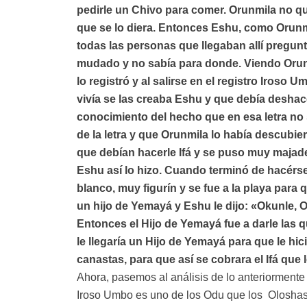
pedirle un Chivo para comer. Orunmila no qu
que se lo diera. Entonces Eshu, como Orunmi
todas las personas que llegaban allí pregun
mudado y no sabía para donde. Viendo Orunm
lo registró y al salirse en el registro Iros
vivía se las creaba Eshu y que debía deshac
conocimiento del hecho que en esa letra no 
de la letra y que Orunmila lo había descubi
que debían hacerle Ifá y se puso muy majade
Eshu así lo hizo. Cuando terminó de hacérse
blanco, muy figurín y se fue a la playa para
un hijo de Yemayá y Eshu le dijo: «Okunle,
Entonces el Hijo de Yemayá fue a darle las q
le llegaría un Hijo de Yemayá para que le hic
canastas, para que así se cobrara el Ifá que 
Ahora, pasemos al análisis de lo anteriormente 
Iroso Umbo es uno de los Odu que los Oloshas