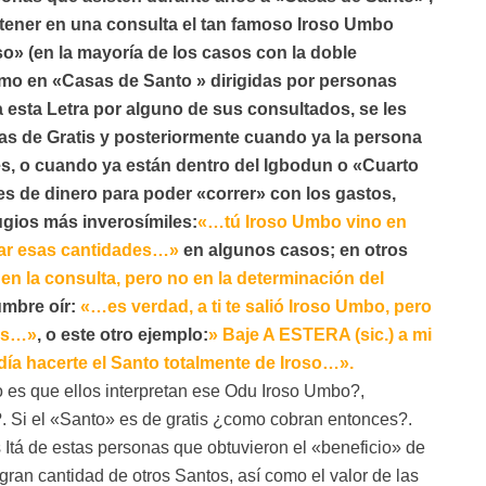
btener en una consulta el tan famoso Iroso Umbo
so» (en la mayoría de los casos con la doble
mo en «Casas de Santo » dirigidas por personas
esta Letra por alguno de sus consultados, se les
as de Gratis y posteriormente cuando ya la persona
tes, o cuando ya están dentro del Igbodun o «Cuarto
es de dinero para poder «correr» con los gastos,
ugios más inverosímiles:
«…tú Iroso Umbo vino en
lar esas cantidades…»
en algunos casos; en otros
en la consulta, pero no en la determinación del
mbre oír:
«…es verdad, a ti te salió Iroso Umbo, pero
tis…»
, o este otro ejemplo:
» Baje A ESTERA (sic.) a mi
ía hacerte el Santo totalmente de Iroso…».
es que ellos interpretan ese Odu Iroso Umbo?,
. Si el «Santo» es de gratis ¿como cobran entonces?.
 Itá de estas personas que obtuvieron el «beneficio» de
ran cantidad de otros Santos, así como el valor de las