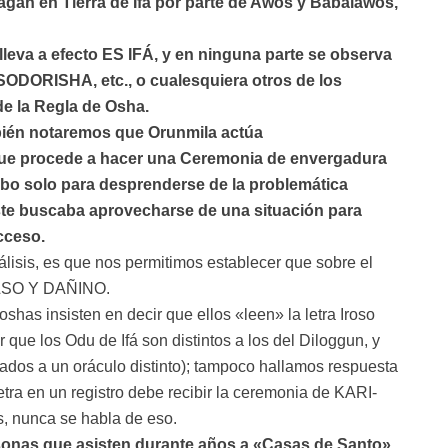
agan en Tierra de Ifá por parte de Awos y Babalawos,
 a efecto ES IFÁ, y en ninguna parte se observa
DORISHA, etc., o cualesquiera otros de los
e la Regla de Osha.
mbién notaremos que Orunmila actúa
que procede a hacer una Ceremonia de envergadura
cabo solo para desprenderse de la problemática
este buscaba aprovecharse de una situación para
cceso.
lisis, es que nos permitimos establecer que sobre el
LSO Y DAÑINO.
as insisten en decir que ellos «leen» la letra Iroso
que los Odu de Ifá son distintos a los del Diloggun, y
ados a un oráculo distinto); tampoco hallamos respuesta
tra en un registro debe recibir la ceremonia de KARI-
, nunca se habla de eso.
onas que asisten durante años a «Casas de Santo» ,