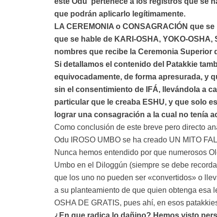
este Odu pertenece a los registros que se h
que podrán aplicarlo legítimamente.
LA CEREMONIA o CONSAGRACIÓN que se lleva
que se hable de KARI-OSHA, YOKO-OSHA, SO
nombres que recibe la Ceremonia Superior d
Si detallamos el contenido del Patakkie ta
equivocadamente, de forma apresurada, y 
sin el consentimiento de IFÁ, llevándola a 
particular que le creaba ESHU, y que solo 
lograr una consagración a la cual no tenía a
Como conclusión de este breve pero directo aná
Odu IROSO UMBO se ha creado UN MITO FA
Nunca hemos entendido por que numerosos Olosh
Umbo en el Diloggún (siempre se debe recordar 
que los uno no pueden ser «convertidos» o llev
a su planteamiento de que quien obtenga esa le
OSHA DE GRATIS, pues ahí, en esos patakkies
¿En que radica lo dañino? Hemos visto pers