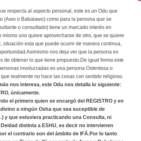
que respecta al aspecto personal, este es un Odu que
tro (Awo o Babalawo) como para la persona que se
nsultante o consultado) tiene un marcado interés en
 lo mismo uno quiere aprovecharse de otro, que se quiere
 situación esta que puede ocurrir de manera continua,
 oportunidad.Asimismo nos deja ver que la persona es
nes de obtener lo que tiene propuesto.De igual forma este
personas involucradas es una persona Ostentosa o
y que realmente no hace las cosas con sentido religioso.
ás nos interesa, este Odu nos detalla lo siguiente:
STRO, únicamente.
do el primero quien se encargó del REGISTRO y en
divino a ningún Osha que sea suceptible de
) y que estuviera practicando una Consulta, ni
idad distinta a ESHU, es decir no intervienen
r el contrario son del ámbito de IFÁ.Por lo tanto