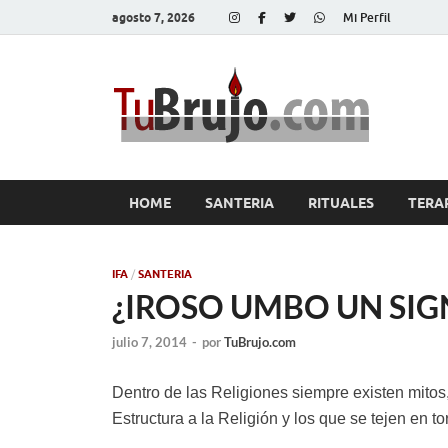
agosto 7, 2026
Mi Perfil
Tu
Salud, Di
HOME
SANTERIA
RITUALES
TERA
IFA
/
SANTERIA
¿IROSO UMBO UN SI
julio 7, 2014
-
por
TuBrujo.com
Dentro de las Religiones siempre existen mitos,
Estructura a la Religión y los que se tejen en to