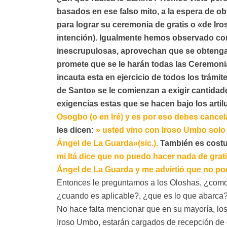
basados en ese falso mito, a la espera de o
para lograr su ceremonia de gratis o «de Iro
intención). Igualmente hemos observado co
inescrupulosas, aprovechan que se obtenga 
promete que se le harán todas las Ceremoni
incauta esta en ejercicio de todos los trámi
de Santo» se le comienzan a exigir cantidad
exigencias estas que se hacen bajo los artil
Osogbo (o en Iré) y es por eso debes cance
les dicen:
» usted vino con Iroso Umbo solo 
Ángel de La Guarda»(sic.).
También es costu
mi Itá dice que no puedo hacer nada de gra
Ángel de La Guarda y me advirtió que no pod
Entonces le preguntamos a los Oloshas, ¿como 
¿cuando es aplicable?, ¿que es lo que abarca?
No hace falta mencionar que en su mayoría, los
Iroso Umbo, estarán cargados de recepción de g