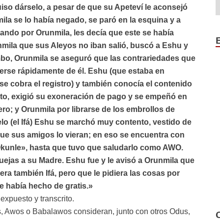
iso dárselo, a pesar de que su Apeteví le aconsejó
la se lo había negado, se paró en la esquina y a
tando por Orunmila, les decía que este se había
ila que sus Aleyos no iban salió, buscó a Eshu y
o Umbo, Orunmila se aseguró que las contrariedades que
erse rápidamente de él. Eshu (que estaba en
se cobra el registro) y también conocía el contenido
erto, exigió su exoneración de pago y se empeñó en
ro; y Orunmila por librarse de los embrollos de
lo (el Ifá) Eshu se marchó muy contento, vestido de
 que sus amigos lo vieran; en eso se encuentra con
 Okunle», hasta que tuvo que saludarlo como AWO.
uejas a su Madre. Eshu fue y le avisó a Orunmila que
iera también Ifá, pero que le pidiera las cosas por
le había hecho de gratis.»
expuesto y transcrito.
, Awos o Babalawos consideran, junto con otros Odus,