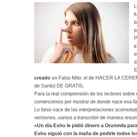
L
f
b
p
P
c
s
s
E
creado
un Falso Mito: el de HACER LA CER
de Santo) DE GRATIS.
Para la real comprensión de los lectores s
comencemos por mostrar de donde nace esa fal
Lo falso nace de las interpretaciones acomodat
versiones, vamos a transcribir de manera resum
«Un día Eshu le pidió dinero a Orunmila par
Eshu siguió con la maña de pedirle todos los