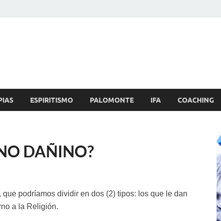
Brujo.com
nero, Amor
PIAS
ESPIRITISMO
PALOMONTE
IFA
COACHING
GNO DAÑINO?
 que podríamos dividir en dos (2) tipos: los que le dan
rno a la Religión.