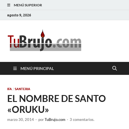
MENÚ SUPERIOR
agosto 9, 2026
TuBrujo
Salud, Dinero, Amor
MENÚ PRINCIPAL
IFA
/
SANTERIA
EL NOMBRE DE SANTO
«ORUKU»
marzo 30, 2014
-
por
TuBrujo.com
-
3 comentarios.