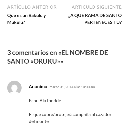
ARTÍCULO ANTERIOR
ARTÍCULO SIGUIENTE
Que es un Bakulu y
¿A QUE RAMA DE SANTO
Mukulu?
PERTENECES TU?
3 comentarios en «EL NOMBRE DE
SANTO «ORUKU»»
dice:
Anónimo
marzo 31, 2014 a las 10:00 am
Echu Ala Ibodde
El que cubre/proteje/acompaña al cazador
del monte