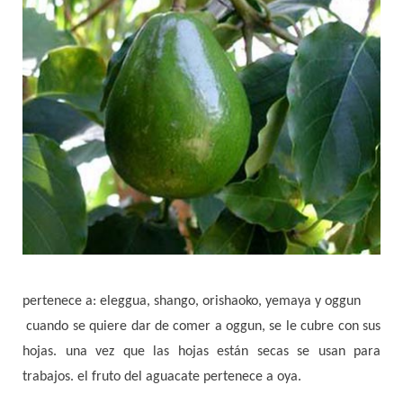
pertenece a: eleggua, shango, orishaoko, yemaya y oggun
cuando se quiere dar de comer a oggun, se le cubre con sus
hojas. una vez que las hojas están secas se usan para
trabajos. el fruto del aguacate pertenece a oya.