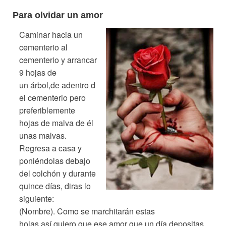
Para olvidar un amor
Caminar hacia un
cementerio al
cementerio y arrancar
9 hojas de
un
árbol
,de
adentro
d
el cementerio pero
preferiblemente
hojas de malva de él
unas malvas.
Regresa a casa y
poniéndolas debajo
del colchón y durante
quince días, diras lo
siguiente:
(Nombre). Como se marchitarán estas
hojas
así
quiero que ese amor que un
día
depositas