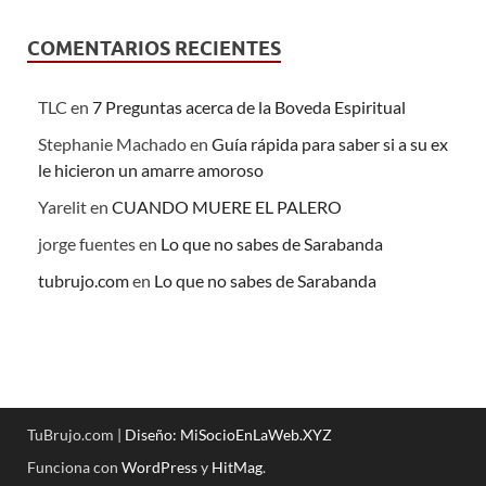
COMENTARIOS RECIENTES
TLC
en
7 Preguntas acerca de la Boveda Espiritual
Stephanie Machado
en
Guía rápida para saber si a su ex
le hicieron un amarre amoroso
Yarelit
en
CUANDO MUERE EL PALERO
jorge fuentes
en
Lo que no sabes de Sarabanda
tubrujo.com
en
Lo que no sabes de Sarabanda
TuBrujo.com |
Diseño: MiSocioEnLaWeb.XYZ
Funciona con
WordPress
y
HitMag
.