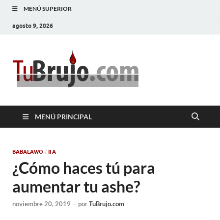
MENÚ SUPERIOR
agosto 9, 2026
TuBrujo
Salud, Dinero, Amor
MENÚ PRINCIPAL
BABALAWO
/
IFA
¿Cómo haces tú para
aumentar tu ashe?
noviembre 20, 2019
-
por
TuBrujo.com