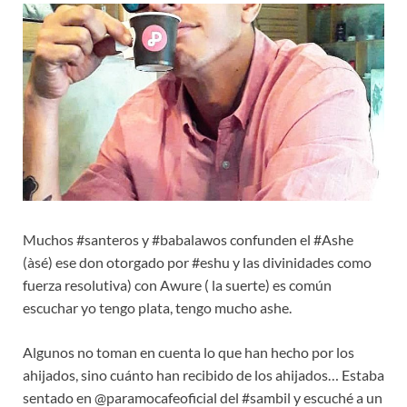
Muchos #santeros y #babalawos confunden el #Ashe
(àsé) ese don otorgado por #eshu y las divinidades como
fuerza resolutiva) con Awure ( la suerte) es común
escuchar yo tengo plata, tengo mucho ashe.
Algunos no toman en cuenta lo que han hecho por los
ahijados, sino cuánto han recibido de los ahijados… Estaba
sentado en @paramocafeoficial del #sambil y escuché a un