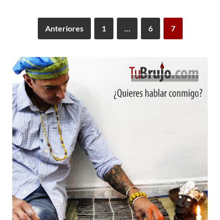
Anteriores
1
…
6
7