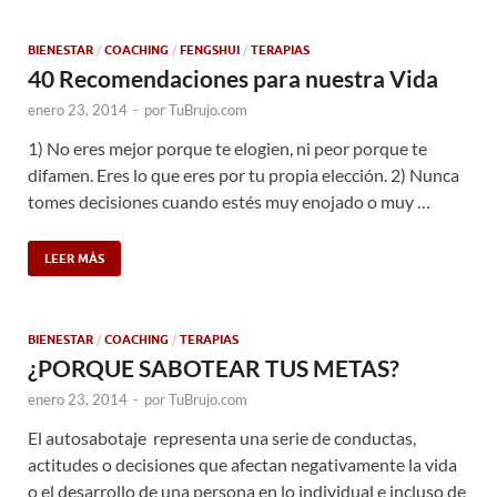
BIENESTAR
/
COACHING
/
FENGSHUI
/
TERAPIAS
40 Recomendaciones para nuestra Vida
enero 23, 2014
-
por
TuBrujo.com
1) No eres mejor porque te elogien, ni peor porque te
difamen. Eres lo que eres por tu propia elección. 2) Nunca
tomes decisiones cuando estés muy enojado o muy …
LEER MÁS
BIENESTAR
/
COACHING
/
TERAPIAS
¿PORQUE SABOTEAR TUS METAS?
enero 23, 2014
-
por
TuBrujo.com
El autosabotaje representa una serie de conductas,
actitudes o decisiones que afectan negativamente la vida
o el desarrollo de una persona en lo individual e incluso de