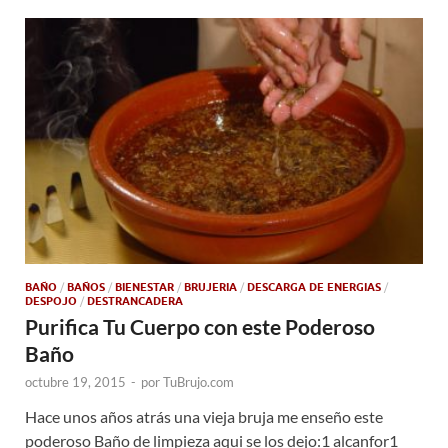
BAÑO
/
BAÑOS
/
BIENESTAR
/
BRUJERIA
/
DESCARGA DE ENERGIAS
/
DESPOJO
/
DESTRANCADERA
Purifica Tu Cuerpo con este Poderoso
Baño
octubre 19, 2015
-
por
TuBrujo.com
Hace unos años atrás una vieja bruja me enseño este
poderoso Baño de limpieza aqui se los dejo:1 alcanfor1