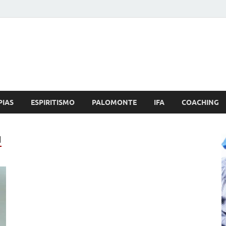
Brujo.com
nero, Amor
PIAS
ESPIRITISMO
PALOMONTE
IFA
COACHING
N