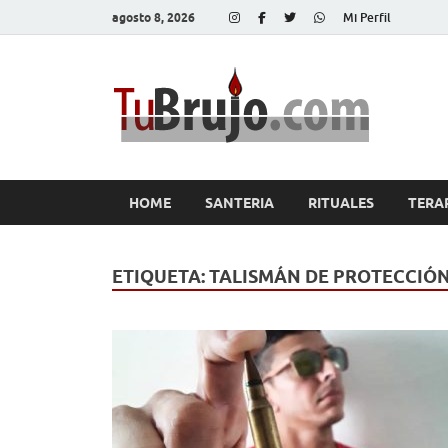
agosto 8, 2026
Mi Perfil
Tu
Salud, Di
HOME
SANTERIA
RITUALES
TERA
ETIQUETA:
TALISMÁN DE PROTECCIÓ