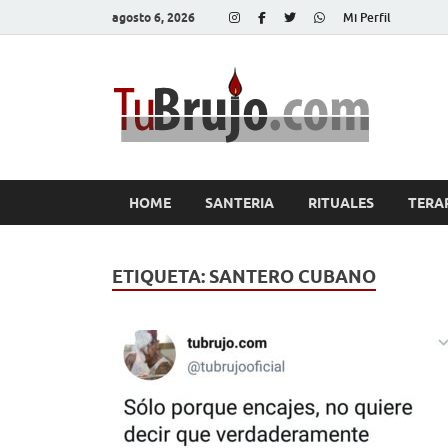
agosto 6, 2026
Mi Perfil
Tu
Salud, Di
HOME
SANTERIA
RITUALES
TERA
ETIQUETA:
SANTERO CUBANO