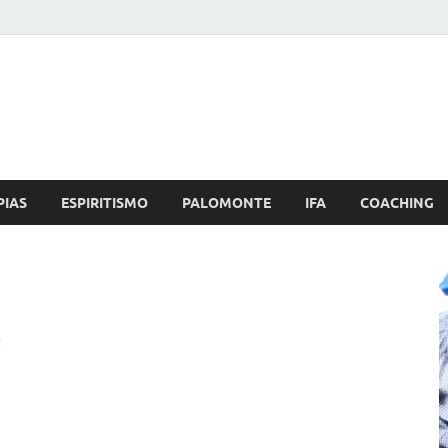
Brujo.com
nero, Amor
PIAS
ESPIRITISMO
PALOMONTE
IFA
COACHING