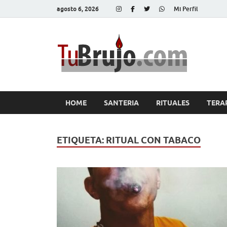
agosto 6, 2026
Mi Perfil
Tu
Salud, Di
HOME
SANTERIA
RITUALES
TERA
ETIQUETA:
RITUAL CON TABACO