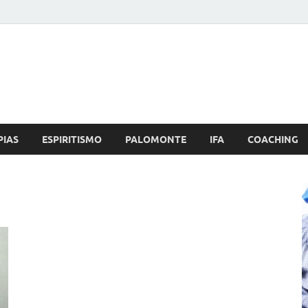
Brujo.com
nero, Amor
PIAS
ESPIRITISMO
PALOMONTE
IFA
COACHING