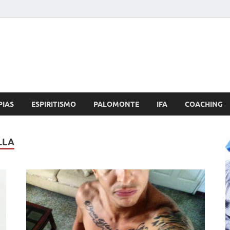
Brujo.com
nero, Amor
PIAS
ESPIRITISMO
PALOMONTE
IFA
COACHING
LLA