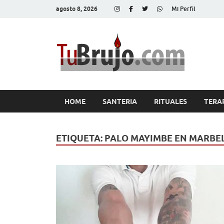
agosto 8, 2026
Mi Perfil
Tu
Salud, Di
HOME
SANTERIA
RITUALES
TERA
ETIQUETA:
PALO MAYIMBE EN MARBE