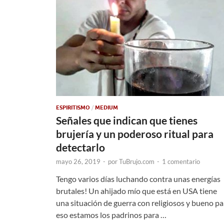
ESPIRITISMO
/
MEDIUM
Señales que indican que tienes
brujería y un poderoso ritual para
detectarlo
mayo 26, 2019
-
por
TuBrujo.com
-
1 comentario
Tengo varios días luchando contra unas energías
brutales! Un ahijado mío que está en USA tiene
una situación de guerra con religiosos y bueno pa
eso estamos los padrinos para …