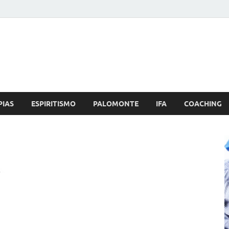
Brujo.com
nero, Amor
PIAS
ESPIRITISMO
PALOMONTE
IFA
COACHING