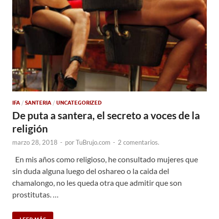
IFA
/
SANTERIA
/
UNCATEGORIZED
De puta a santera, el secreto a voces de la
religión
marzo 28, 2018
-
por
TuBrujo.com
-
2 comentarios.
En mis años como religioso, he consultado mujeres que
sin duda alguna luego del oshareo o la caida del
chamalongo, no les queda otra que admitir que son
prostitutas. …