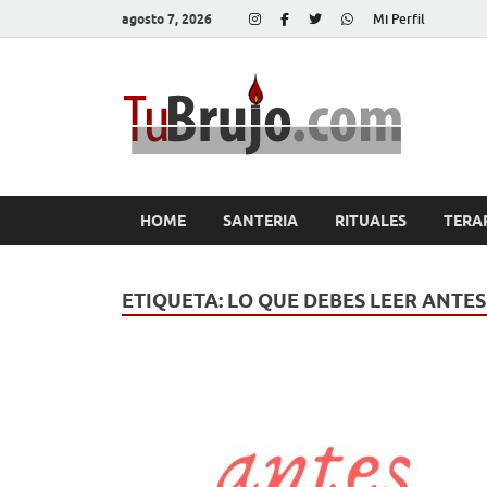
agosto 7, 2026
Mi Perfil
Tu
Salud, Di
HOME
SANTERIA
RITUALES
TERA
ETIQUETA:
LO QUE DEBES LEER ANTE