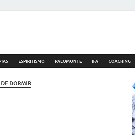
Brujo.com
nero, Amor
PIAS
ESPIRITISMO
PALOMONTE
IFA
COACHING
S DE DORMIR