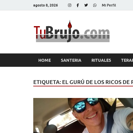
agosto 8, 2026
Mi Perfil
Tu
Salud, Di
HOME
SANTERIA
RITUALES
TERA
ETIQUETA:
EL GURÚ DE LOS RICOS DE