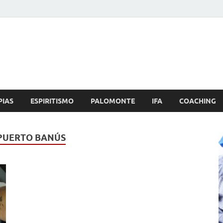
Brujo.com
nero, Amor
PIAS
ESPIRITISMO
PALOMONTE
IFA
COACHING
 PUERTO BANÚS