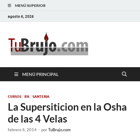
MENÚ SUPERIOR
agosto 6, 2026
TuBrujo
Salud, Dinero, Amor
MENÚ PRINCIPAL
CURSOS
/
IFA
/
SANTERIA
La Supersiticion en la Osha
de las 4 Velas
febrero 4, 2014
-
por
TuBrujo.com