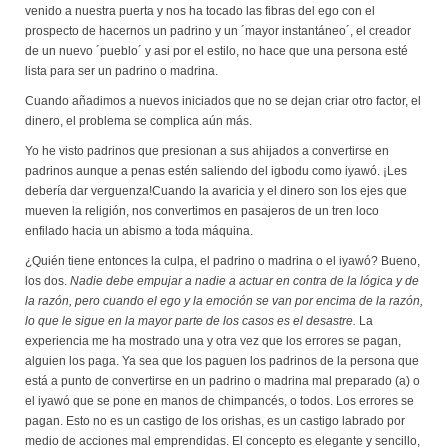
venido a nuestra puerta y nos ha tocado las fibras del ego con el
prospecto de hacernos un padrino y un ´mayor instantáneo´, el creador
de un nuevo ´pueblo´ y asi por el estilo, no hace que una persona esté
lista para ser un padrino o madrina.
Cuando añadimos a nuevos iniciados que no se dejan criar otro factor, el
dinero, el problema se complica aún más.
Yo he visto padrinos que presionan a sus ahijados a convertirse en
padrinos aunque a penas estén saliendo del igbodu como iyawó. ¡Les
debería dar verguenza!Cuando la avaricia y el dinero son los ejes que
mueven la religión, nos convertimos en pasajeros de un tren loco
enfilado hacia un abismo a toda máquina.
¿Quién tiene entonces la culpa, el padrino o madrina o el iyawó? Bueno,
los dos.
Nadie debe empujar a nadie a actuar en contra de la lógica y de
la razón, pero cuando el ego y la emoción se van por encima de la razón,
lo que le sigue en la mayor parte de los casos es el desastre.
La
experiencia me ha mostrado una y otra vez que los errores se pagan,
alguien los paga. Ya sea que los paguen los padrinos de la persona que
está a punto de convertirse en un padrino o madrina mal preparado (a) o
el iyawó que se pone en manos de chimpancés, o todos. Los errores se
pagan. Esto no es un castigo de los orishas, es un castigo labrado por
medio de acciones mal emprendidas. El concepto es elegante y sencillo,