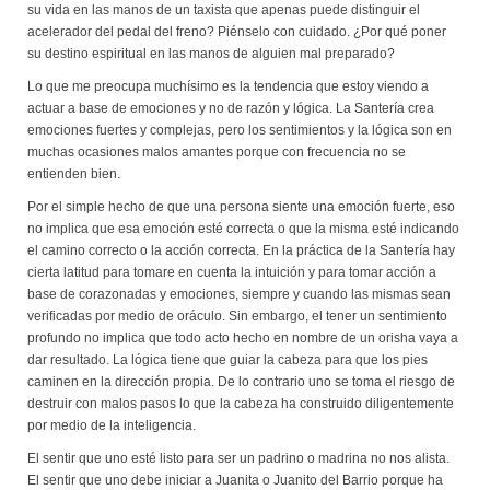
su vida en las manos de un taxista que apenas puede distinguir el
acelerador del pedal del freno? Piénselo con cuidado. ¿Por qué poner
su destino espiritual en las manos de alguien mal preparado?
Lo que me preocupa muchísimo es la tendencia que estoy viendo a
actuar a base de emociones y no de razón y lógica. La Santería crea
emociones fuertes y complejas, pero los sentimientos y la lógica son en
muchas ocasiones malos amantes porque con frecuencia no se
entienden bien.
Por el simple hecho de que una persona siente una emoción fuerte, eso
no implica que esa emoción esté correcta o que la misma esté indicando
el camino correcto o la acción correcta. En la práctica de la Santería hay
cierta latitud para tomare en cuenta la intuición y para tomar acción a
base de corazonadas y emociones, siempre y cuando las mismas sean
verificadas por medio de oráculo. Sin embargo, el tener un sentimiento
profundo no implica que todo acto hecho en nombre de un orisha vaya a
dar resultado. La lógica tiene que guiar la cabeza para que los pies
caminen en la dirección propia. De lo contrario uno se toma el riesgo de
destruir con malos pasos lo que la cabeza ha construido diligentemente
por medio de la inteligencia.
El sentir que uno esté listo para ser un padrino o madrina no nos alista.
El sentir que uno debe iniciar a Juanita o Juanito del Barrio porque ha