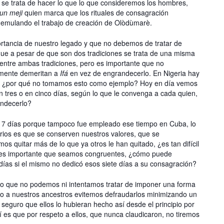
se trata de hacer lo que lo que consideremos los hombres,
un meji
quien marca que los rituales de consagración
 emulando el trabajo de creación de Olòdùmarè.
rtancia de nuestro legado y que no debemos de tratar de
 que a pesar de que son dos tradiciones se trata de una misma
entre ambas tradiciones, pero es importante que no
almente demeritan a
Ifá
en vez de engrandecerlo. En Nigeria hay
o, ¿por qué no tomamos esto como ejemplo? Hoy en día vemos
 tres o en cinco días, según lo que le convenga a cada quien,
ndecerlo?
17 días porque tampoco fue empleado ese tiempo en Cuba, lo
erios es que se conserven nuestros valores, que se
os quitar más de lo que ya otros le han quitado, ¿es tan difícil
s es importante que seamos congruentes, ¿cómo puede
días si el mismo no dedicó esos siete días a su consagración?
o que no podemos ni intentamos tratar de imponer una forma
eto a nuestros ancestros evitemos defraudarlos minimizando un
, seguro que ellos lo hubieran hecho así desde el principio por
í es que por respeto a ellos, que nunca claudicaron, no tiremos