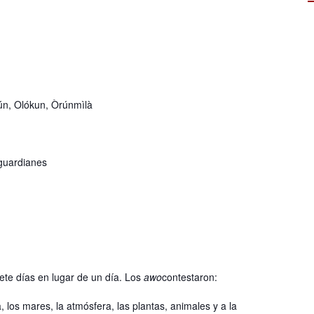
ún, Olókun, Òrúnmìlà
 guardianes
iete días en lugar de un día. Los
awo
contestaron:
, los mares, la atmósfera, las plantas, animales y a la