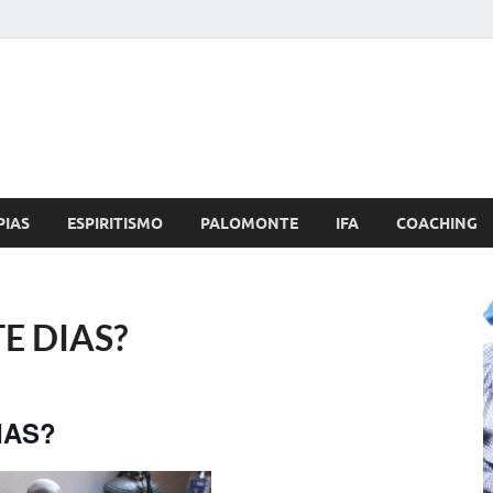
Brujo.com
nero, Amor
PIAS
ESPIRITISMO
PALOMONTE
IFA
COACHING
TE DIAS?
IAS?