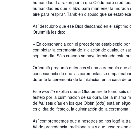
humanidad. La razón por la que Olòdùmarè creó toda 
humanidad es que lo hizo para mantener la morada 
aire para respirar. También dispuso que se establecier
Así descubrió que ese Dios descansó en el séptimo d
Òrúnmìlà les dijo:
– En consonancia con el precedente establecido por 
completar la ceremonia de iniciación de cualquier sa
séptimo día. Sólo cuando se haya terminado este proc
Òrúnmìlà preguntó entonces si una ceremonia que du
consecuencia de que las ceremonias se empalmaba
durante la ceremonia de la iniciación en la casa de 
Este
Ese Ifá
explica que a Olòdùmarè le tomó seis día
festejo por la culminación de su obra. De la misma 
de
Ifá:
seis días en los que Olofin (
odu
) está en el
ig
es el día del festejo, la culminación de la ceremonia.
Así comprendemos que a nosotros se nos legó la tra
Ifá
de procedencia tradicionalista y que nosotros n