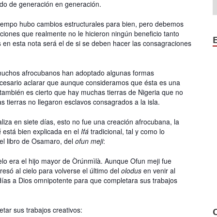
ando de generación en generación.
tiempo hubo cambios estructurales para bien, pero debemos
ciones que realmente no le hicieron ningún beneficio tanto
 en esta nota será el de si se deben hacer las consagraciones
o, muchos afrocubanos han adoptado algunas formas
necesario aclarar que aunque consideramos que ésta es una
 también es cierto que hay muchas tierras de Nigeria que no
s tierras no llegaron esclavos consagrados a la isla.
liza en siete días, esto no fue una creación afrocubana, la
á
está bien explicada en el
Ifá
tradicional, tal y como lo
el libro de Osamaro, del
ofun meji
:
elo era el hijo mayor de Òrúnmìlà. Aunque Ofun meji fue
resó al cielo para volverse el último del
olodus
en venir al
días a Dios omnipotente para que completara sus trabajos
tar sus trabajos creativos: