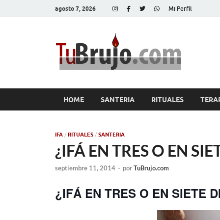
agosto 7, 2026
Mi Perfil
Tu
Salud, Di
HOME
SANTERIA
RITUALES
TERA
IFA
/
RITUALES
/
SANTERIA
¿IFÁ EN TRES O EN SIE
septiembre 11, 2014
-
por
TuBrujo.com
¿IFÁ EN TRES O EN SIETE D