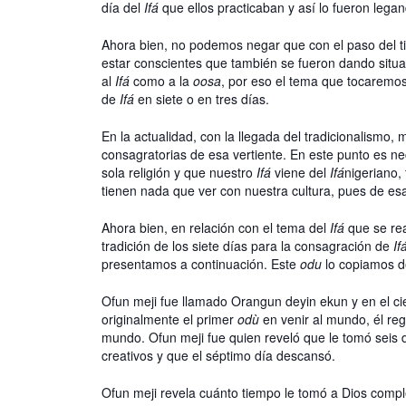
día del
Ifá
que ellos practicaban y así lo fueron leg
Ahora bien, no podemos negar que con el paso del 
estar conscientes que también se fueron dando situa
al
Ifá
como a la
oosa
, por eso el tema que tocaremos
de
Ifá
en siete o en tres días.
En la actualidad, con la llegada del tradicionalism
consagratorias de esa vertiente. En este punto es 
sola religión y que nuestro
Ifá
viene del
Ifá
nigeriano,
tienen nada que ver con nuestra cultura, pues de esa
Ahora bien, en relación con el tema del
Ifá
que se rea
tradición de los siete días para la consagración de
If
presentamos a continuación. Este
odu
lo copiamos d
Ofun meji fue llamado Orangun deyin ekun y en el ci
originalmente el primer
odù
en venir al mundo, él reg
mundo. Ofun meji fue quien reveló que le tomó seis 
creativos y que el séptimo día descansó.
Ofun meji revela cuánto tiempo le tomó a Dios comple