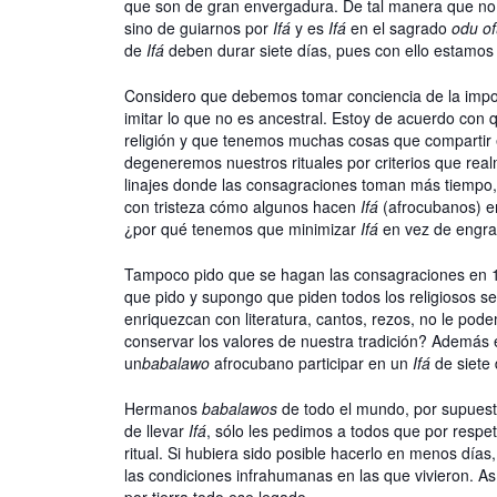
que son de gran envergadura. De tal manera que no 
sino de guiarnos por
Ifá
y es
Ifá
en el sagrado
odu of
de
Ifá
deben durar siete días, pues con ello estamos
Considero que debemos tomar conciencia de la impo
imitar lo que no es ancestral. Estoy de acuerdo con
religión y que tenemos muchas cosas que compartir 
degeneremos nuestros rituales por criterios que re
linajes donde las consagraciones toman más tiemp
con tristeza cómo algunos hacen
Ifá
(afrocubanos) en
¿por qué tenemos que minimizar
Ifá
en vez de engra
Tampoco pido que se hagan las consagraciones en 
que pido y supongo que piden todos los religiosos s
enriquezcan con literatura, cantos, rezos, no le podem
conservar los valores de nuestra tradición? Ademá
un
babalawo
afrocubano participar en un
Ifá
de siete 
Hermanos
babalawos
de todo el mundo, por supuest
de llevar
Ifá
, sólo les pedimos a todos que por resp
ritual. Si hubiera sido posible hacerlo en menos días
las condiciones infrahumanas en las que vivieron. As