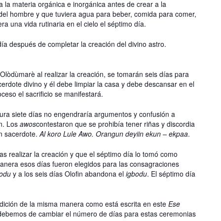
la materia orgánica e inorgánica antes de crear a la
del hombre y que tuviera agua para beber, comida para comer,
a una vida rutinaria en el cielo el séptimo día.
ía después de completar la creación del divino astro.
Olòdùmarè al realizar la creación, se tomarán seis días para
cerdote divino y él debe limpiar la casa y debe descansar en el
eso el sacrificio se manifestará.
ra siete días no engendraría argumentos y confusión a
n. Los
awos
contestaron que se prohibía tener riñas y discordia
un sacerdote.
Al koro Lule Awo. Orangun deyiin ekun – ekpaa
.
s realizar la creación y que el séptimo día lo tomó como
manera esos días fueron elegidos para las consagraciones
bodu
y a los seis días Olofin abandona el
igbodu
. El séptimo día
dición de la misma manera como está escrita en este
Ese
o debemos de cambiar el número de días para estas ceremonias