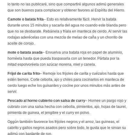
lo tanto no las publicaré, sino que compartiré algunos adimú generales
que son buenos para complacer y obtener favores al Espíritu del Hierro.
Camote o batata frita
– Esto es relativamente fácil. Hervir la batata
durante unos 15 minutos y sacarla del agua no cuando este blanda pero
que no se desbarate. Rebánela y fríala en manteca de cerdo. Al servir las
rodajas aderécelas con una mezcla de melao de caña y un chorrito de
aceite de corojo.
mote o batata asada
– Envuelva una batata roja en papel de aluminio,
hornéela hasta que pueda traspasarla con un tenedor. Pártala por la
mitad espolvoréela con azúcar morena, miel y canela.
Frijol de carita frito
– Remoje los frijoles de carita y cuézalos hasta que
estén tiernos. Corte cebolla, ajo y chiles para cocinarlos en manteca de
cerdo luego eche los guisantes y cocine por unos minutos más antes de
servir.
Pescado al horno cubierto con salsa de curry
– Hornee un pargo rojo y
cubralo con una salsa hecha con cebolla, pimientos, ajo, hojas de laurel,
pimienta de guinea, el jengibre y el curry en polvo.
Oggún también favorece los frijoles negros y el arroz, las guineas, el
cabrito y gallos negros asados pero sobre todo, le gusta que le sirvan su
adimú con bastante de ron.